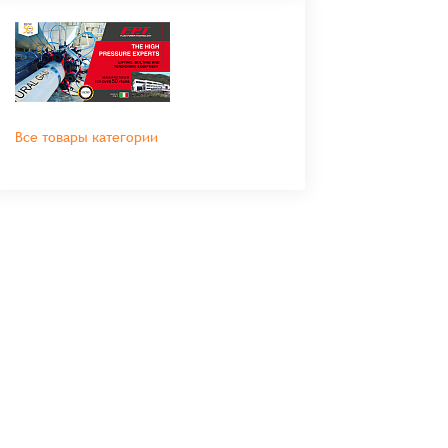
Все товары категории
во
Сумма
0 ₸
+
+