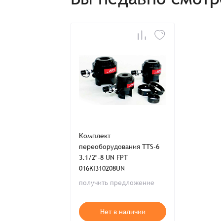
Имя*
Имя*
Имя*
Детали заказа
Отправить заявку
Способ оплаты:
Отправить заявку
Отправить заявку
Итого:
Телефон:
Комплект
переоборудования TTS-6
3.1/2"-8 UN FPT
Распечатать детали заказа
016KI310208UN
получить предложение
Нет в наличии