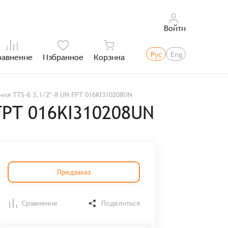
Войти
Рус
Eng
равнение
Избранное
Корзина
Итого:
я TTS-6 3.1/2"-8 UN FPT 016KI310208UN
FPT 016KI310208UN
Предзаказ
Сравнение
Поделиться