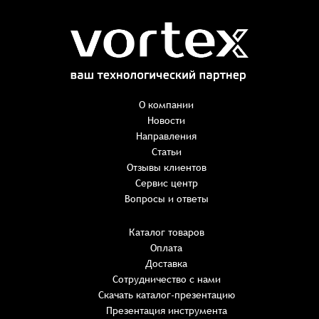
Заказ успешно оформлен
Спасибо, что выбрали нас! Менеджер свяжется с Вами в
ближайшее время для уточнения деталей по заказу
Заказать презентацию
О компании
Новости
Направления
Имя
*
Наименование:
-
+
Статьи
0 ₸
Имя*
Количество:
Отзывы клиентов
-
+
1
Сервис центр
Сумма:
Email
*
Вопросы и ответы
E-mail*
Каталог товаров
Оплата
Телефон
ИТОГО:
Имя*
Доставка
Пароль*
E-mail*
Имя*
Имя*
Сотрудничество с нами
Восстановление пароля
Скачать каталог-презентацию
Не менее шести символов
обязательное поле
Комментарий
Детали заказа
Презентация инструмента
Телефон*