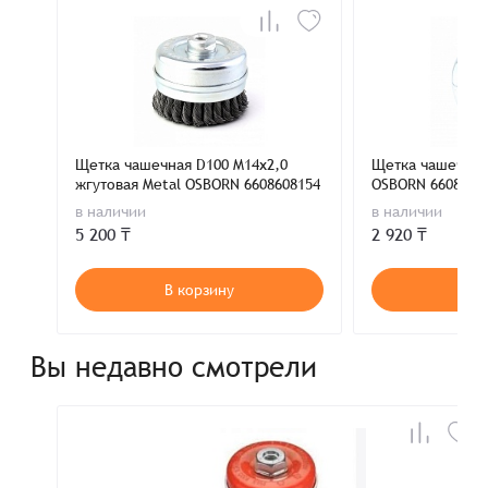
Щетка чашечная D100 M14х2,0
Щетка чашечная 
жгутовая Metal OSBORN 6608608154
OSBORN 6608608
в наличии
в наличии
5 200 ₸
2 920 ₸
В корзину
В к
Вы недавно смотрели