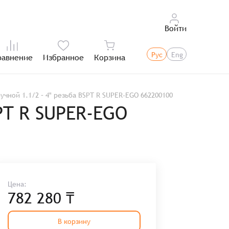
Войти
Рус
Eng
равнение
Избранное
Корзина
Итого:
чной 1.1/2 – 4" резьба BSPT R SUPER-EGO 662200100
PT R SUPER-EGO
Цена:
782 280 ₸
В корзину