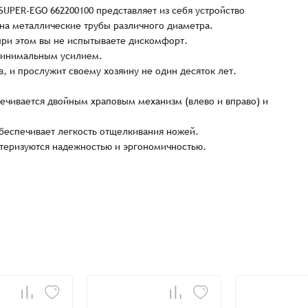
 SUPER-EGO 662200100 представляет из себя устройство
на металлические трубы различного диаметра.
при этом вы не испытываете дискомфорт.
 минимальным усилием.
, и прослужит своему хозяину не один десяток лет.
ечивается двойным храповым механизм (влево и вправо) и
беспечивает легкость отщелкивания ножей.
теризуются надежностью и эргономичностью.
Заказать презентацию
рмлен
Имя*
Имя
*
тся с Вами в ближайшее время для уточнения деталей по заказу
Восстановление пароля
E-mail*
Email
*
Количест
E-mail*