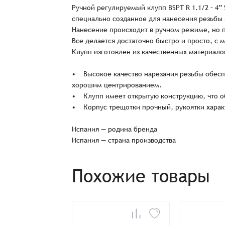
Ручной регулируемый клупп BSPT R 1.1/2 – 4”
специально созданное для нанесения резьбы 
Нанесение происходит в ручном режиме, но 
Все делается достаточно быстро и просто, с
Клупп изготовлен из качественных материалов
• Высокое качество нарезания резьбы обесп
хорошим центрированием.
• Клупп имеет открытую конструкцию, что о
• Корпус трещотки прочный, рукоятки харак
Испания — родина бренда
Заказ успешно офо
Испания — страна производства
Спасибо, что выбрали нас! Менеджер свяже
Похожие товары
Наименование