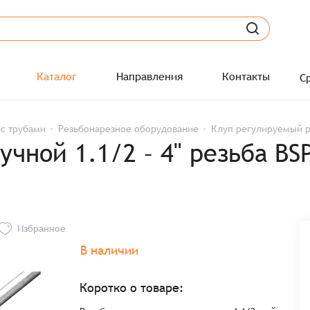
Каталог
Направления
Контакты
С
 с трубами
Резьбонарезное оборудование
Клуп регулируемый ру
чной 1.1/2 – 4" резьба BS
Избранное
В наличии
Коротко о товаре: