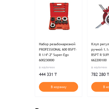
Имя*
Имя*
Имя*
езьбонарезной
Набор резьбонарезной
Клуп регу
Детали заказа
Отправить заявку
nal 1/2", 3/4",
PROFESSIONAL 600 BSPT-
ручной 1.1/
, 1 1/2", 2''
R 1/4"-2" Super-Ego
BSPT R SU
Способ оплаты:
Отправить заявку
Отправить заявку
NPT R
600230000
662200100
Итого:
в наличии
в наличии
Телефон:
ь предложение
444 331 ₸
782 280 
Распечатать детали заказа
т в наличии
В корзину
В к