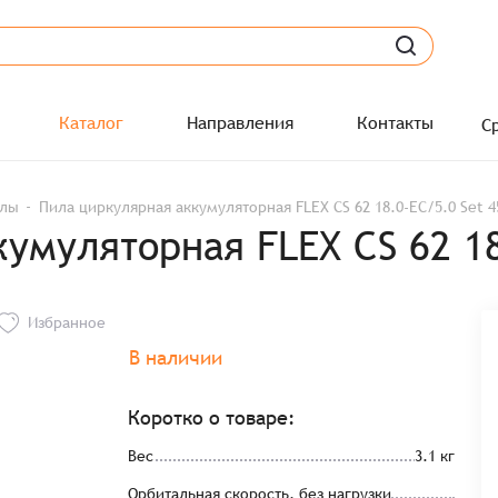
Каталог
Направления
Контакты
С
лы
Пила циркулярная аккумуляторная FLEX CS 62 18.0-EC/5.0 Set 4
умуляторная FLEX CS 62 18
Избранное
В наличии
Коротко о товаре:
Вес
3.1 кг
Орбитальная скорость, без нагрузки