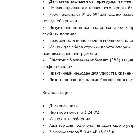
• Двигатель защищен от перегрузки и имеет
• Четкая индикация и точная регулировка 
• Угол наклона от 0° до 50° для задних паз
передней кромки
• Интуитивно понятная настройка глубины п
глубины пропила
• Возможность подключения внешней систем
• Мешок для сбора стружки просто опорожня
использования инструмента
• Electronic Management System (EMS) защи
Заказ успешно офо
эффективность
• Практичный чемодан для удобства хранения 
• Литий-ионная технология без эффекта пам
Спасибо, что выбрали нас! Менеджер свяже
Комплектация:
• Дисковая пила
Наименование
• Пильное полотно Z 24-WZ
• Мешок-пылесборник
• Адаптер для подключения удаляющего уст
• 2 аккумулятора 5.0 Ah AP 18.0/5.0