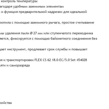
 контроль температуры
благодаря удобным зажимным элементам
ов и функция предварительной надрезки для идеальной
ропила с помощью зажимного рычага, простое считывание
ы удаления пыли Ø 27 мм или ступенчатого переходника
ется, фиксируется с помощью байонетного соединения без
щает инструмент, продлевает срок службы и повышает
Заказать презентацию
рмлен
и транспортировки FLEX CS 62 18.0-EC/5.0 Set 454028
Имя*
Имя
*
яти и саморазряда
тся с Вами в ближайшее время для уточнения деталей по заказу
Восстановление пароля
E-mail*
Email
*
Количест
E-mail*
-
-
ройства
Введите электронный адрес.
1
На него придет письмо со ссылкой для