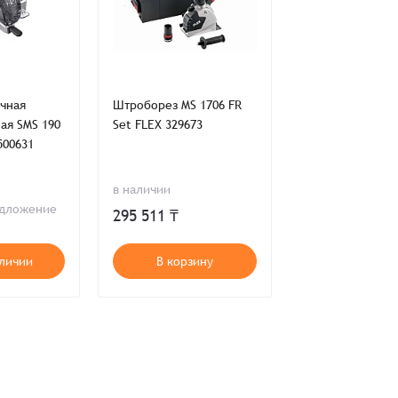
чная
Штроборез MS 1706 FR
Пила циркулярн
ая SMS 190
Set FLEX 329673
аккумуляторная
500631
62 18.0-EC/5.0 S
454028
в наличии
в наличии
едложение
295 511 ₸
210 948 ₸
аличии
В корзину
В корзи