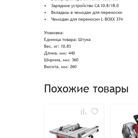
• Зарядное устройство CA 10.8/18.0
• Вкладыш в чемодан для переноски
Имя*
• Чемодан для переноски L-BOXX 374
Имя*
Имя*
Упаковка:
Единица товара: Штука
Детали заказа
Вес, кг: 10.83
Отправить заявку
Длина, мм: 440
Способ оплаты:
Ширина, мм: 360
Отправить заявку
Отправить заявку
Высота, мм: 260
Итого:
Телефон:
Похожие товары
Распечатать детали заказа