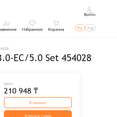
Войти
Рус
Eng
равнение
Избранное
Корзина
Итого:
54028
.0-EC/5.0 Set 454028
Цена:
210 948 ₸
В корзину
Купить в 1 клик