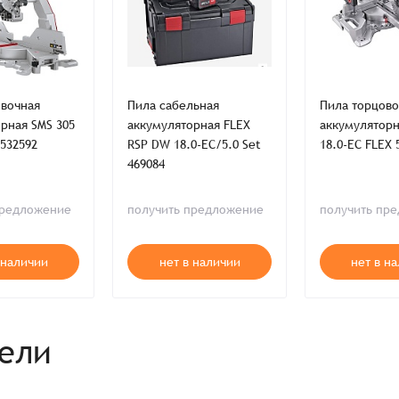
овочная
Пила сабельная
Пила торцово
рная SMS 305
аккумуляторная FLEX
аккумуляторн
 532592
RSP DW 18.0-EC/5.0 Set
18.0-EC FLEX 
469084
предложение
получить предложение
получить пр
 наличии
нет в наличии
нет в н
рели