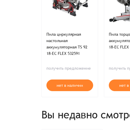
ркулярная CSM
Пила циркулярная
Пила торц
X 307815
настольная
аккумулято
аккумуляторная TS 92
18-EC FLEX
18-EC FLEX 532591
ии
получить предложение
получить 
9 ₸
 корзину
нет в наличии
нет в
Вы недавно смот