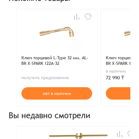
Ключ торцевой L-Type 32 мм. AL-
Ключ торцевой L
BR X-SPARK 122A-32
BR X-SPARK 122A
в наличии
72 990 ₸
получить предложение
нет в наличии
В к
Вы недавно смотрели