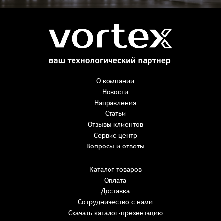
Заказ успешно оформлен
Спасибо, что выбрали нас! Менеджер свяжется с Вами в
ближайшее время для уточнения деталей по заказу
Заказать презентацию
О компании
Новости
Направления
Имя
*
Наименование:
-
+
Статьи
0 ₸
Имя*
Количество:
Отзывы клиентов
-
+
1
Сервис центр
Сумма:
Email
*
Вопросы и ответы
E-mail*
Каталог товаров
Оплата
Телефон
ИТОГО:
Имя*
Доставка
Пароль*
E-mail*
Имя*
Имя*
Сотрудничество с нами
Восстановление пароля
Скачать каталог-презентацию
Не менее шести символов
обязательное поле