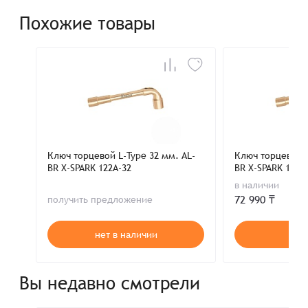
Похожие товары
Ключ торцевой L-Type 32 мм. AL-
Ключ торцевой L
BR X-SPARK 122A-32
BR X-SPARK 122A
в наличии
72 990 ₸
получить предложение
нет в наличии
В к
Вы недавно смотрели