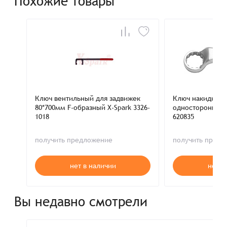
Похожие товары
Ключ вентильный для задвижек
Ключ накидной 
80*700мм F-образный X-Spark 3326-
односторонний
1018
620835
получить предложение
получить пред
нет в наличии
нет в
Вы недавно смотрели