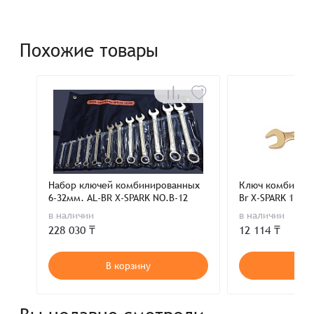
Похожие товары
Набор ключей комбинированных
Ключ комбинир
6-32мм. AL-BR X-SPARK NO.B-12
Br X-SPARK 135-1
в наличии
в наличии
228 030 ₸
12 114 ₸
В корзину
В к