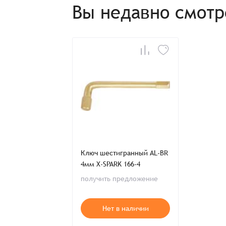
Итого:
Вы недавно смот
Телефон:
Распечатать детали заказа
Ключ шестигранный AL-BR
4мм X-SPARK 166-4
получить предложение
Нет в наличии