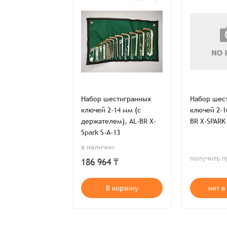
Заказ успешно офо
Спасибо, что выбрали нас! Менеджер свяже
Наименование
стигранный AL-
Набор шестигранных
Набор шес
-SPARK 166-7
ключей 2-14 мм (с
ключей 2-1
держателем), AL-BR X-
BR X-SPARK
Spark S-A-13
Имя*
в наличии
ь предложение
получить 
186 964 ₸
Имя*
Имя*
т в наличии
В корзину
нет в
Детали заказа
Отправить заявку
Способ оплаты:
Отправить заявку
Отправить заявку