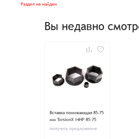
Раздел не найден
Вы недавно смот
Имя*
Имя*
Имя*
Детали заказа
Отправить заявку
Способ оплаты:
Отправить заявку
Отправить заявку
Итого:
Телефон:
Распечатать детали заказа
Вставка понижающая 85-75
мм TorsionX 14HP-85-75
получить предложение