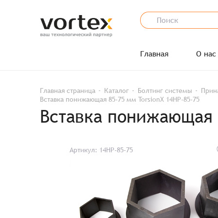
Главная
О нас
Главная страница
Каталог
Болтинг системы
Прин
Вставка понижающая 85-75 мм TorsionX 14HP-85-75
Вставка понижающая 8
Артикул: 14HP-85-75