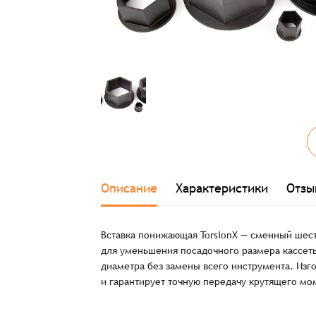
Заказ успешно офо
Описание
Характеристики
Отзы
Спасибо, что выбрали нас! Менеджер свяже
Вставка понижающая TorsionX — сменный шест
для уменьшения посадочного размера кассеты
диаметра без замены всего инструмента. Изго
и гарантирует точную передачу крутящего мо
Наименование