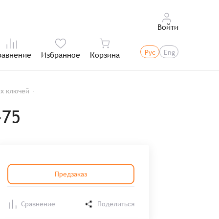
Войти
Рус
Eng
равнение
Избранное
Корзина
Итого:
их ключей
-75
Предзаказ
Сравнение
Поделиться