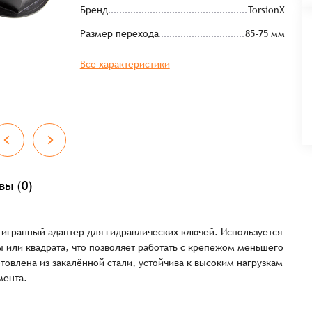
Бренд
TorsionX
Размер перехода
85-75 мм
Все характеристики
Заказать презентацию
рмлен
вы (0)
Имя*
Имя
*
тся с Вами в ближайшее время для уточнения деталей по заказу
игранный адаптер для гидравлических ключей. Используется
 или квадрата, что позволяет работать с крепежом меньшего
товлена из закалённой стали, устойчива к высоким нагрузкам
мента.
Восстановление пароля
E-mail*
Email
*
Количест
E-mail*