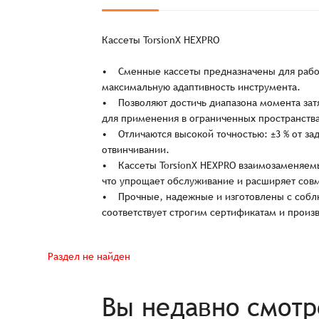
Спасибо, что выбрали нас! Менеджер свяже
Кассеты TorsionX HEXPRO
• Сменные кассеты предназначены для работ
максимальную адаптивность инструмента.
• Позволяют достичь диапазона момента затя
Наименование
для применения в ограниченных пространства
• Отличаются высокой точностью: ±3 % от за
отвинчивании.
• Кассеты TorsionX HEXPRO взаимозаменяем
что упрощает обслуживание и расширяет со
Имя*
• Прочные, надежные и изготовлены с соблю
соответствует строгим сертификатам и произ
Имя*
Имя*
Раздел не найден
Детали заказа
Отправить заявку
Способ оплаты:
Вы недавно смот
Отправить заявку
Отправить заявку
Итого: