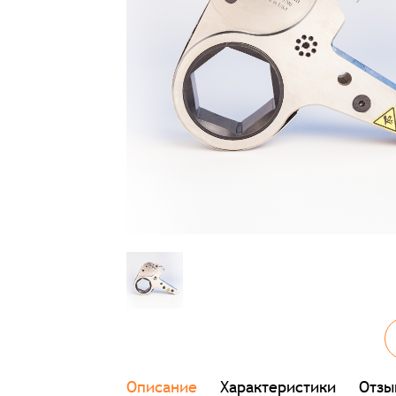
Описание
Характеристики
Отзы
Заказ успешно офо