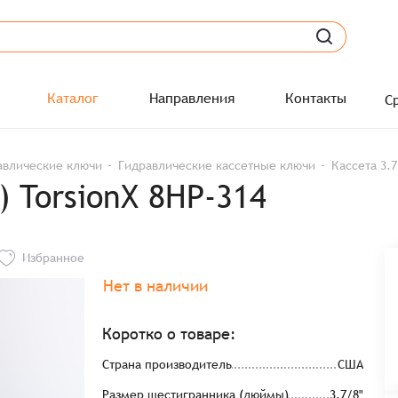
Каталог
Направления
Контакты
С
авлические ключи
Гидравлические кассетные ключи
Кассета 3.7
) TorsionX 8HP-314
Избранное
Нет в наличии
Коротко о товаре:
Страна производитель
США
Размер шестигранника (дюймы)
3.7/8"