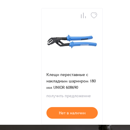
Имя*
Имя*
Имя*
Детали заказа
Отправить заявку
Способ оплаты:
Отправить заявку
Отправить заявку
Итого:
Телефон:
Клещи переставные с
накладным шарниром 180
мм UNIOR 608690
Распечатать детали заказа
получить предложение
Нет в наличии