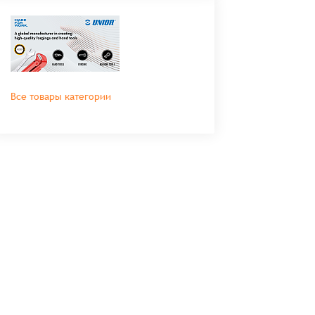
Все товары категории
во
Сумма
0 ₸
+
+