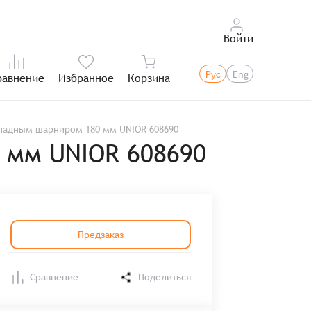
Войти
Рус
Eng
равнение
Избранное
Корзина
Итого:
ладным шарниром 180 мм UNIOR 608690
 мм UNIOR 608690
Предзаказ
Сравнение
Поделиться