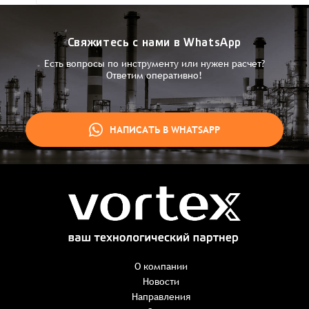
Свяжитесь с нами в WhatsApp
Есть вопросы по инструменту или нужен расчет?
Ответим оперативно!
НАПИСАТЬ В WHATSAPP
Заказ успешно оформлен
Спасибо, что выбрали нас! Менеджер свяжется с Вами в
ближайшее время для уточнения деталей по заказу
Заказать презентацию
О компании
Новости
Направления
Имя
*
Наименование:
-
+