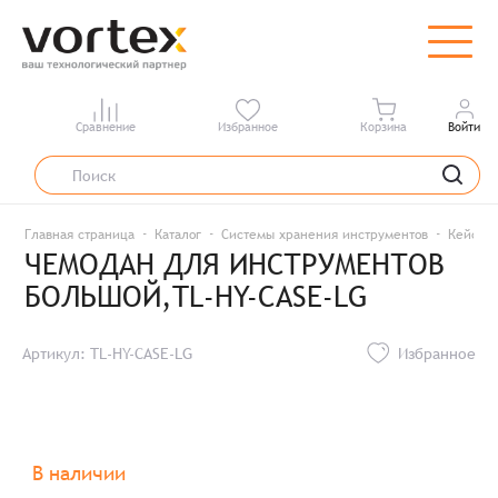
Сравнение
Избранное
Корзина
Войти
Главная страница
Каталог
Системы хранения инструментов
Кейсы /
ЧЕМОДАН ДЛЯ ИНСТРУМЕНТОВ
БОЛЬШОЙ,TL-HY-CASE-LG
Артикул: TL-HY-CASE-LG
Избранное
В наличии