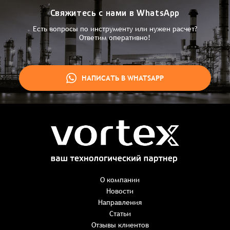
Свяжитесь с нами в WhatsApp
Есть вопросы по инструменту или нужен расчет?
Ответим оперативно!
НАПИСАТЬ В WHATSAPP
Заказ успешно оформлен
Спасибо, что выбрали нас! Менеджер свяжется с Вами в
ближайшее время для уточнения деталей по заказу
Заказать презентацию
О компании
Новости
Направления
Имя
*
Наименование:
-
+
Статьи
0 ₸
Имя*
Количество:
Отзывы клиентов
-
+