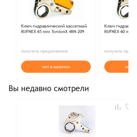
Ключ гидравлический кассетный
Ключ гидравлич
RUFNEX 65 mm TorsionX 4RN-209
RUFNEX 60 mm To
получить предложение
получить пред
нет в наличии
нет в
Вы недавно смотрели