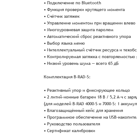
• Подключение по Bluetooth
• Функция проверки крутящего момента
• Счётчик затяжек
• Управление моментом при вращении влево (
• Многоуровневая защита паролем
Имя*
• Автоматический сброс реактивного упора
• Выбор языка меню
• Интеллектуальный счётчик ресурса и техоб
Имя*
Имя*
• Контролируемая затяжка с повторяемостью 
• Низкий уровень шума — всего 65 дБ
Детали заказа
Отправить заявку
Комплектация B-RAD-S:
Способ оплаты:
Отправить заявку
Отправить заявку
Итого:
• Реактивный упор и фиксирующее кольцо
Телефон:
• 2 литий-ионные батареи 18 В / 5,2 А·ч с за
(для моделей B-RAD 4000-S и 7000-S: 1 аккумуля
• Влагозащищённый кейс для хранения
Распечатать детали заказа
• Программное обеспечение на USB-накопите
• Руководство пользователя
• Сертификат калибровки