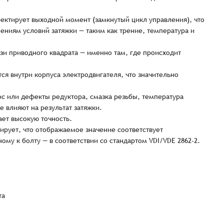
ектирует выходной момент (замкнутый цикл управления), что
ениям условий затяжки — таким как трение, температура и
зи приводного квадрата — именно там, где происходит
ся внутри корпуса электродвигателя, что значительно
с или дефекты редуктора, смазка резьбы, температура
 влияют на результат затяжки.
ет высокую точность.
ирует, что отображаемое значение соответствует
Заказать презентацию
у к болту — в соответствии со стандартом VDI/VDE 2862-2.
рмлен
Имя*
Имя
*
тся с Вами в ближайшее время для уточнения деталей по заказу
та
Восстановление пароля
E-mail*
Email
*
Количест