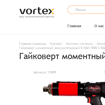
Главная
О нас
Главная страница
Каталог
Болтинг системы
Моме
Гайковерт моментный аккумуляторный B-RAD 7000-S RA
Гайковерт моментный
Артикул: 31809