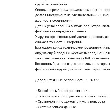
крутящего момента.
Система в реальном времени измеряет и корр
делает инструмент нечувствительным к измен
жёсткость соединения.
Датчик установлен на выходе редуктора, вбли
фактическая передача момента.
У других производителей датчики располагают
снижает точность измерений.
Благодаря таким техническим решениям, изно
окружающей среды и жёсткость соединения не
Тензометрическая технология RAD обеспечива
Встроенный датчик крутящего момента гарант
фактическим крутящим моментом, приложенном
Заказ успешно офо
Дополнительные особенности B-RAD-S:
Спасибо, что выбрали нас! Менеджер свяже
• Бесщёточный электродвигатель
• Тензометрический датчик крутящего момен
• Ограничения по моменту и углу поворота
• Система записи данных
Наименование