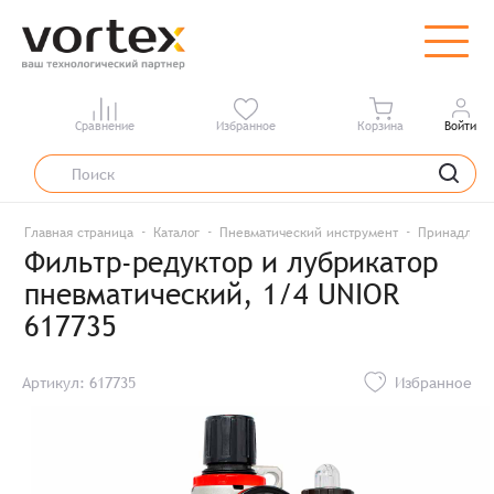
Сравнение
Избранное
Корзина
Войти
Главная страница
Каталог
Пневматический инструмент
Принадлежн
Фильтр-редуктор и лубрикатор
пневматический, 1/4 UNIOR
617735
Артикул: 617735
Избранное